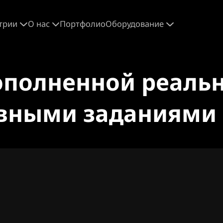
трии
О нас
Портфолио
Оборудование
ополненной реальн
ивными заданиями