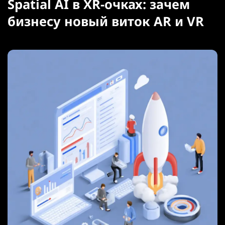
Spatial AI в XR-очках: зачем
бизнесу новый виток AR и VR