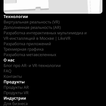
Технологии
Виртуальная реальность (VR)
Дополненная реальность (AR)
Разработка интерактивных мультимедиа и
VR-инсталляций в Москве | LikeVR
Разработка приложений
Трехмерная графика
Разработка метавселенных
О нас
Блог про AR- и VR-технологии
FAQ
Контакты
Продукты
Продукты AR
Продукты VR
Индустрии
Для бизнеса