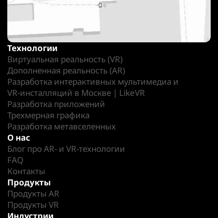
Технологии
Виртуальная реальность (VR)
Дополненная реальность (AR)
Разработка интерактивных мультимедиа и
VR-инсталляций в Москве | LikeVR
Разработка приложений
Трехмерная графика
Разработка метавселенных
О нас
Блог про AR- и VR-технологии
FAQ
Контакты
Продукты
Продукты AR
Продукты VR
Индустрии