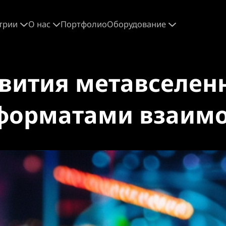
трии
О нас
Портфолио
Оборудование
вития метавселен
 форматами взаим