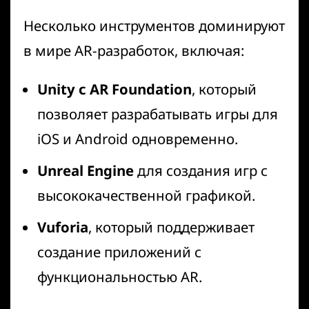
Несколько инструментов доминируют
в мире AR-разработок, включая:
Unity с AR Foundation
, который
позволяет разрабатывать игры для
iOS и Android одновременно.
Unreal Engine
для создания игр с
высококачественной графикой.
Vuforia
, который поддерживает
создание приложений с
функциональностью AR.