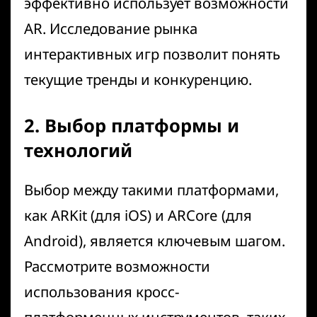
эффективно использует возможности
AR. Исследование рынка
интерактивных игр позволит понять
текущие тренды и конкуренцию.
2. Выбор платформы и
технологий
Выбор между такими платформами,
как ARKit (для iOS) и ARCore (для
Android), является ключевым шагом.
Рассмотрите возможности
использования кросс-