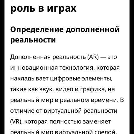
роль в играх
Определение дополненной
реальности
Дополненная реальность (AR) — это
инновационная технология, которая
накладывает цифровые элементы,
такие как звук, видео и графика, на
реальный мир в реальном времени. В
отличие от виртуальной реальности
(VR), которая полностью заменяет
реальный мир виртуальной средой,