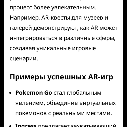
процесс более увлекательным.
Например,
AR-квесты для музеев и
галерей
демонстрируют, как AR может
интегрироваться в различные сферы,
создавая уникальные игровые
сценарии.
Примеры успешных AR-игр
Pokemon Go
стал глобальным
явлением, объединив виртуальных
покемонов с реальными местами.
Ingress
предлагает захватывающий