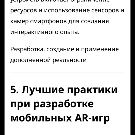
ресурсов и использование сенсоров и
камер смартфонов для создания
интерактивного опыта.
Разработка, создание и применение
дополненной реальности
5. Лучшие практики
при разработке
мобильных AR-игр