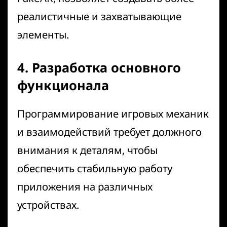
реалистичные и захватывающие
элементы.
4. Разработка основного
функционала
Программирование игровых механик
и взаимодействий требует должного
внимания к деталям, чтобы
обеспечить стабильную работу
приложения на различных
устройствах.