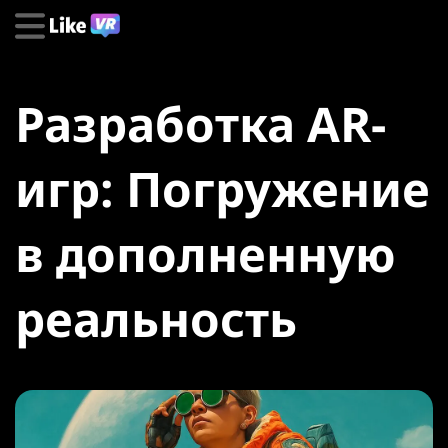
Разработка AR-
игр: Погружение
в дополненную
реальность