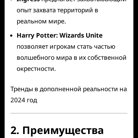
опыт захвата территорий в
реальном мире.
Harry Potter: Wizards Unite
позволяет игрокам стать частью
волшебного мира в их собственной
окрестности.
Тренды в дополненной реальности на
2024 год
2. Преимущества