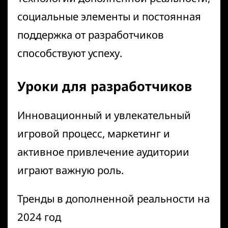
социальные элементы и постоянная
поддержка от разработчиков
способствуют успеху.
Уроки для разработчиков
Инновационный и увлекательный
игровой процесс, маркетинг и
активное привлечение аудитории
играют важную роль.
Тренды в дополненной реальности на
2024 год