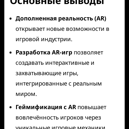
Основные выводы
Дополненная реальность (AR)
открывает новые возможности в
игровой индустрии.
Разработка AR-игр
позволяет
создавать интерактивные и
захватывающие игры,
интегрированные с реальным
миром.
Геймификация с AR
повышает
вовлечённость игроков через
уникальные игровые механики.