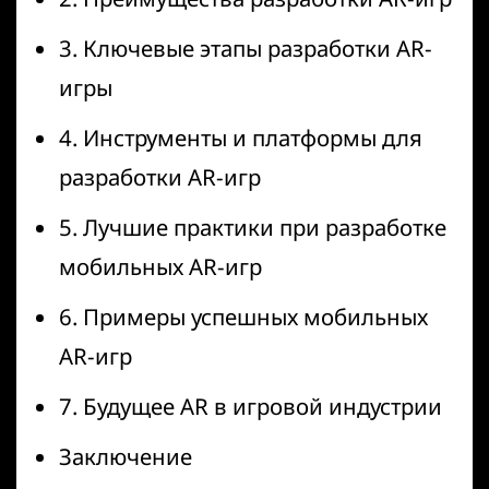
3. Ключевые этапы разработки AR-
игры
4. Инструменты и платформы для
разработки AR-игр
5. Лучшие практики при разработке
мобильных AR-игр
6. Примеры успешных мобильных
AR-игр
7. Будущее AR в игровой индустрии
Заключение