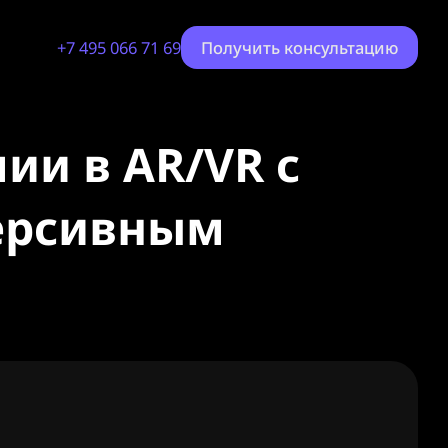
+7 495 066 71 69
Получить консультацию
ии в AR/VR с
ерсивным