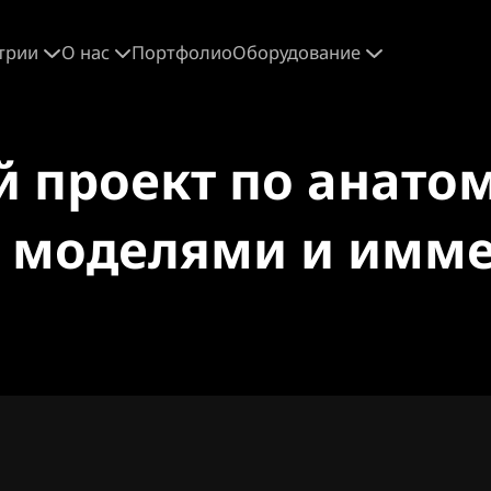
трии
О нас
Портфолио
Оборудование
 проект по анатом
 моделями и имм