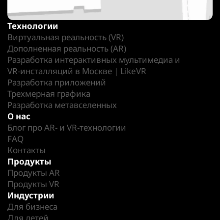
Технологии
Виртуальная реальность (VR)
Дополненная реальность (AR)
Разработка интерактивных мультимедиа и
VR-инсталляций в Москве | LikeVR
Разработка приложений
Трехмерная графика
Разработка метавселенных
О нас
Блог про AR- и VR-технологии
FAQ
Контакты
Продукты
Продукты AR
Продукты VR
Индустрии
Для бизнеса
Для детей