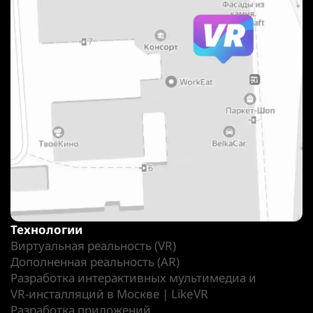
Технологии
Виртуальная реальность (VR)
Дополненная реальность (AR)
Разработка интерактивных мультимедиа и
VR-инсталляций в Москве | LikeVR
Разработка приложений