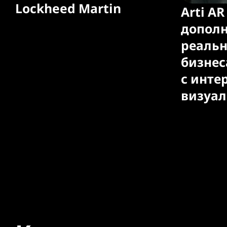
Lockheed Martin
Arti A
допол
реальн
бизнес
с инте
визуа