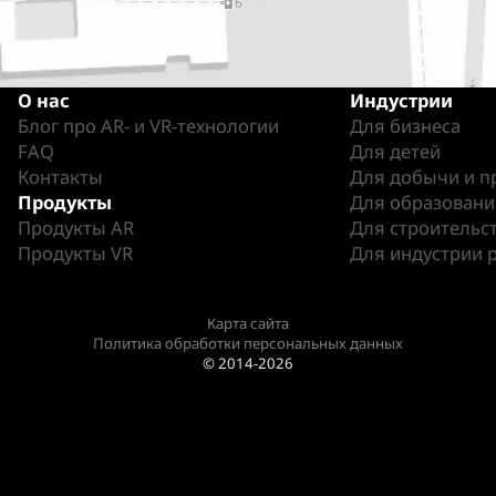
О нас
Индустрии
Блог про AR- и VR-технологии
Для бизнеса
FAQ
Для детей
Контакты
Для добычи и п
Продукты
Для образовани
Продукты AR
Для строительст
Продукты VR
Для индустрии 
Карта сайта
Политика обработки персональных данных
© 2014-2026