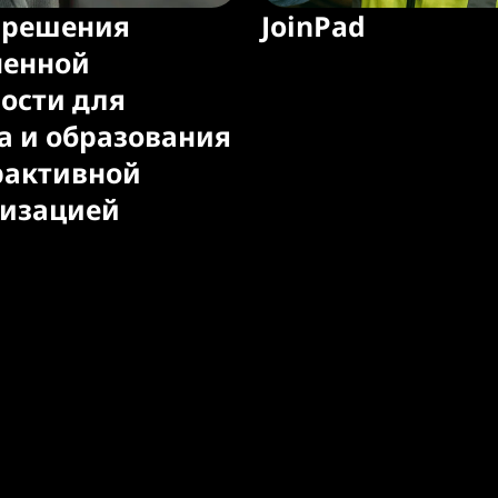
R решения
JoinPad
ненной
ости для
а и образования
рактивной
лизацией