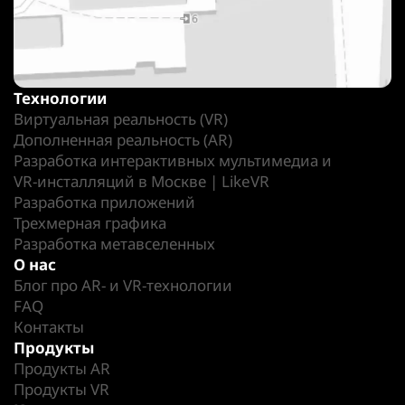
Технологии
Виртуальная реальность (VR)
Дополненная реальность (AR)
Разработка интерактивных мультимедиа и
VR-инсталляций в Москве | LikeVR
Разработка приложений
Трехмерная графика
Разработка метавселенных
О нас
Блог про AR- и VR-технологии
FAQ
Контакты
Продукты
Продукты AR
Продукты VR