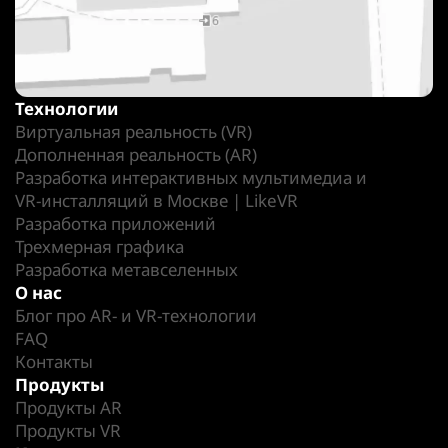
Технологии
Виртуальная реальность (VR)
Дополненная реальность (AR)
Разработка интерактивных мультимедиа и
VR-инсталляций в Москве | LikeVR
Разработка приложений
Трехмерная графика
Разработка метавселенных
О нас
Блог про AR- и VR-технологии
FAQ
Контакты
Продукты
Продукты AR
Продукты VR