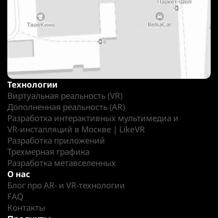
Технологии
Виртуальная реальность (VR)
Дополненная реальность (AR)
Разработка интерактивных мультимедиа и
VR-инсталляций в Москве | LikeVR
Разработка приложений
Трехмерная графика
Разработка метавселенных
О нас
Блог про AR- и VR-технологии
FAQ
Контакты