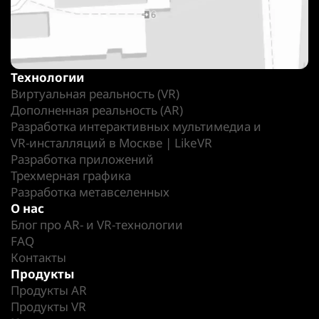
Технологии
Виртуальная реальность (VR)
Дополненная реальность (AR)
Разработка интерактивных мультимедиа и
VR-инсталляций в Москве | LikeVR
Разработка приложений
Трехмерная графика
Разработка метавселенных
О нас
Блог про AR- и VR-технологии
FAQ
Контакты
Продукты
Продукты AR
Продукты VR