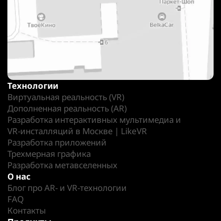
Технологии
Виртуальная реальность (VR)
Дополненная реальность (AR)
Разработка интерактивных мультимедиа и
VR-инсталляций в Москве | LikeVR
Разработка приложений
Трехмерная графика
Разработка метавселенных
О нас
Блог про AR- и VR-технологии
FAQ
Контакты