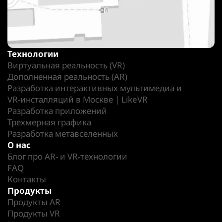
Технологии
Виртуальная реальность (VR)
Дополненная реальность (AR)
Разработка интерактивных мультимедиа и
VR-инсталляций в Москве | LikeVR
Разработка приложений
Трехмерная графика
Разработка метавселенных
О нас
Блог про AR- и VR-технологии
FAQ
Контакты
Продукты
Продукты AR
Продукты VR