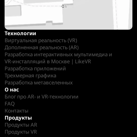
Технологии
Виртуальная реальность (VR)
Дополненная реальность (AR)
Разработка интерактивных мультимедиа и
VR-инсталляций в Москве | LikeVR
Разработка приложений
Трехмерная графика
Разработка метавселенных
О нас
Блог про AR- и VR-технологии
FAQ
Контакты
Продукты
Продукты AR
Продукты VR