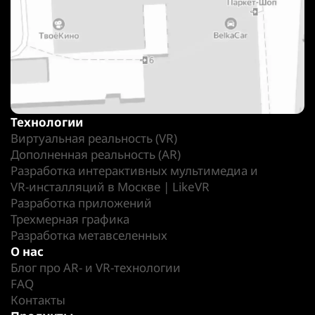
Технологии
Виртуальная реальность (VR)
Дополненная реальность (AR)
Разработка интерактивных мультимедиа и
VR-инсталляций в Москве | LikeVR
Разработка приложений
Трехмерная графика
Разработка метавселенных
О нас
Блог про AR- и VR-технологии
FAQ
Контакты