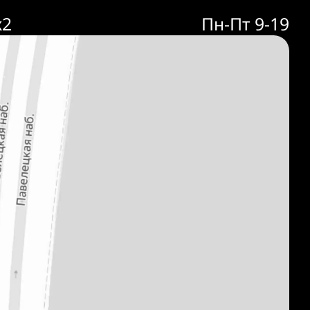
к2
Пн-Пт 9-19