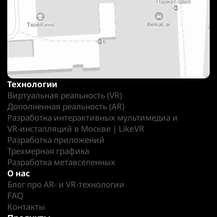
Технологии
Виртуальная реальность (VR)
Дополненная реальность (AR)
Разработка интерактивных мультимедиа и
VR-инсталляций в Москве | LikeVR
Разработка приложений
Трехмерная графика
Разработка метавселенных
О нас
Блог про AR- и VR-технологии
FAQ
Контакты