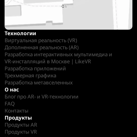
Технологии
Виртуальная реальность (VR)
Дополненная реальность (AR)
Разработка интерактивных мультимедиа и
VR-инсталляций в Москве | LikeVR
Разработка приложений
Трехмерная графика
Разработка метавселенных
О нас
Блог про AR- и VR-технологии
FAQ
Контакты
Продукты
Продукты AR
Продукты VR