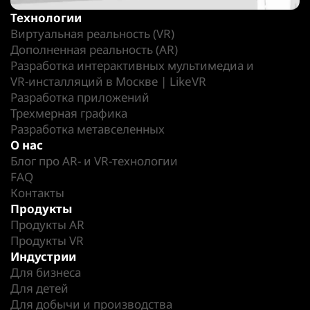
Технологии
Виртуальная реальность (VR)
Дополненная реальность (AR)
Разработка интерактивных мультимедиа и
VR-инсталляций в Москве | LikeVR
Разработка приложений
Трехмерная графика
Разработка метавселенных
О нас
Блог про AR- и VR-технологии
FAQ
Контакты
Продукты
Продукты AR
Продукты VR
Индустрии
Для бизнеса
Для детей
Для добычи и производства