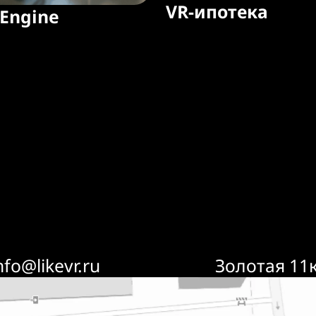
VR-ипотека
 Engine
nfo@likevr.ru
Золотая 11