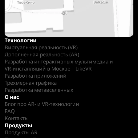
Технологии
Виртуальная реальность (VR)
Дополненная реальность (AR)
Разработка интерактивных мультимедиа и
VR-инсталляций в Москве | LikeVR
Разработка приложений
Трехмерная графика
Разработка метавселенных
О нас
Блог про AR- и VR-технологии
FAQ
Контакты
Продукты
Продукты AR