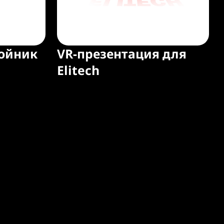
ойник
VR-презентация для
Elitech