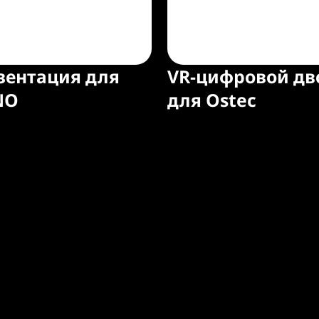
зентация для
VR-цифровой дв
NO
для Ostec