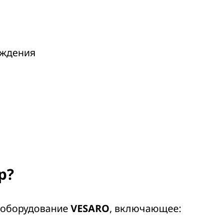
ождения
р?
 оборудование
VESARO
, включающее: