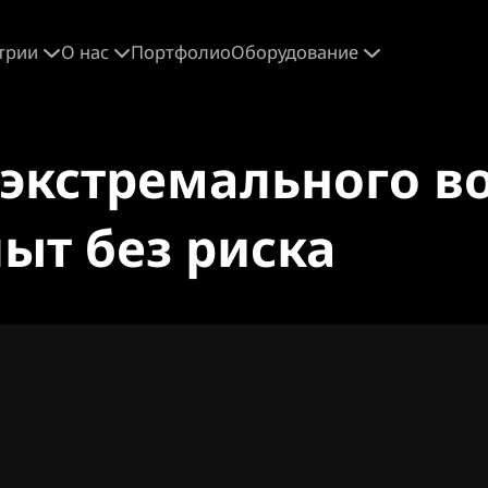
трии
О нас
Портфолио
Оборудование
 экстремального в
ыт без риска