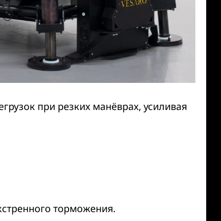
егрузок при резких манёврах, усиливая
кстренного торможения.