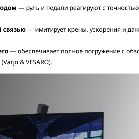
водом
— руль и педали реагируют с точностью
й связью
— имитирует крены, ускорения и даж
ero
— обеспечивает полное погружение с обзо
 (
Varjo & VESARO
).