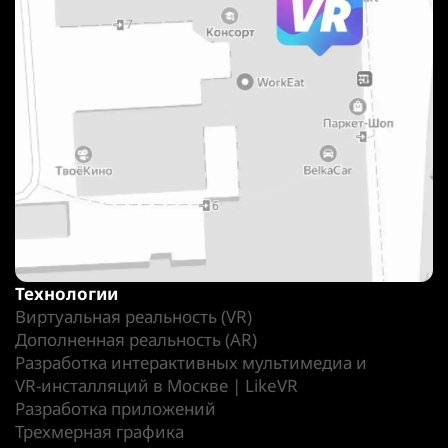
Технологии
Виртуальная реальность (VR)
Дополненная реальность (AR)
Разработка интерактивных мультимедиа и
VR-инсталляций в Москве | LikeVR
Разработка приложений
Трехмерная графика