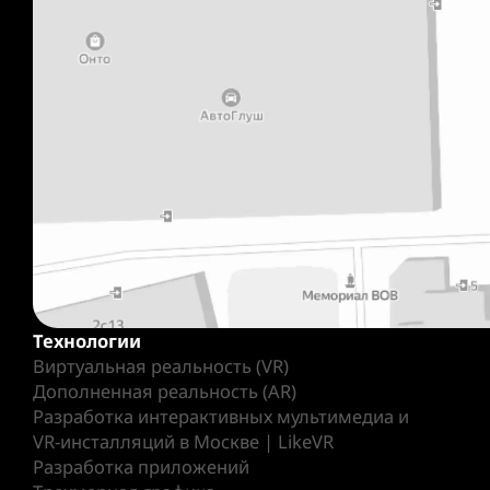
Технологии
Виртуальная реальность (VR)
Дополненная реальность (AR)
Разработка интерактивных мультимедиа и
VR-инсталляций в Москве | LikeVR
Разработка приложений