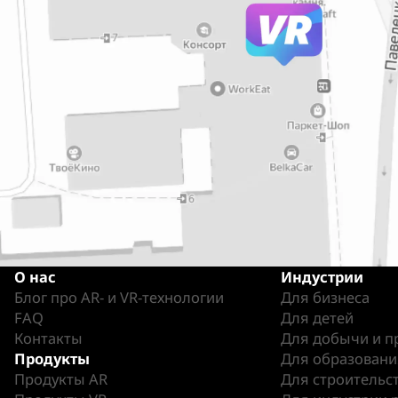
О нас
Индустрии
Блог про AR- и VR-технологии
Для бизнеса
FAQ
Для детей
Контакты
Для добычи и п
Продукты
Для образовани
Продукты AR
Для строительст