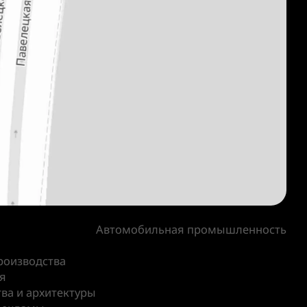
Автомобильная промышленность
роизводства
я
ва и архитектуры