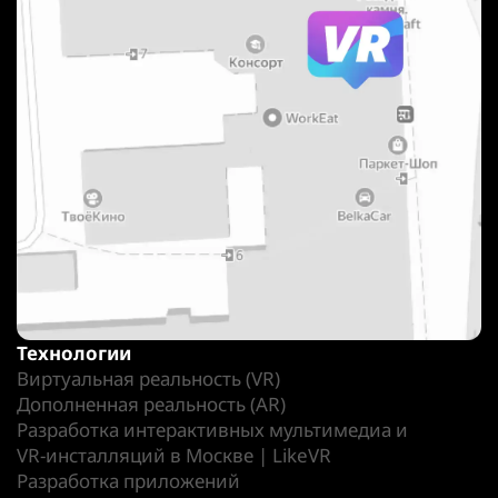
Технологии
Виртуальная реальность (VR)
Дополненная реальность (AR)
Разработка интерактивных мультимедиа и
VR-инсталляций в Москве | LikeVR
Разработка приложений