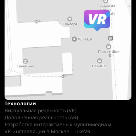
Технологии
Виртуальная реальность (VR)
Дополненная реальность (AR)
Разработка интерактивных мультимедиа и
VR-инсталляций в Москве | LikeVR