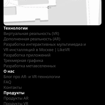
Технологии
Виртуальная реальность (VR)
Дополненная реальность (AR)
Разработка интерактивных мультимедиа и
VR-инсталляций в Москве | LikeVR
Разработка приложений
Трехмерная графика
Разработка метавселенных
О нас
Блог про AR- и VR-технологии
FAQ
Контакты
Продукты
Продукты AR
Продукты VR