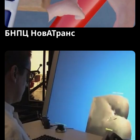
БНПЦ НовАТранс