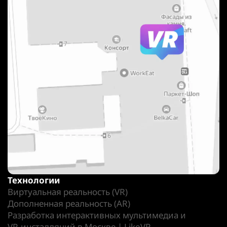
Технологии
Виртуальная реальность (VR)
Дополненная реальность (AR)
Разработка интерактивных мультимедиа и
VR-инсталляций в Москве | LikeVR