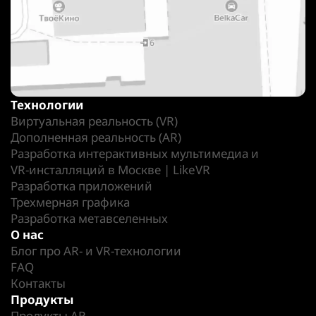
Технологии
Виртуальная реальность (VR)
Дополненная реальность (AR)
Разработка интерактивных мультимедиа и
VR-инсталляций в Москве | LikeVR
Разработка приложений
Трехмерная графика
Разработка метавселенных
О нас
Блог про AR- и VR-технологии
FAQ
Контакты
Продукты
Продукты AR