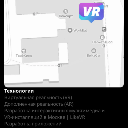
Технологии
Виртуальная реальность (VR)
Дополненная реальность (AR)
Разработка интерактивных мультимедиа и
VR-инсталляций в Москве | LikeVR
Разработка приложений