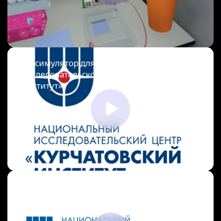
VR-симулятор для Национального
исследовательского центра «Курчатовский
институт»
VR-симулятор реактора ПИК для
Петербургского института ядерной физики
им. Б. П. Константинова (ПИЯФ)