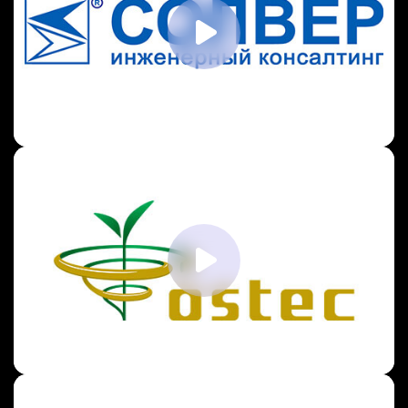
VR-цифровой двойник для Ostec
VR-симулятор нефтеперерабатывающего