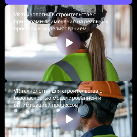
VR технологии в строительстве с
примерами применения на реальных
проектах и моделированием
VR технологии для строительства с
безопасностью моделированием и
оптимизацией процессов