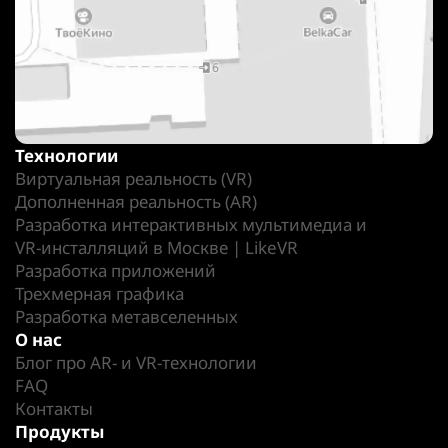
Технологии
Виртуальная реальность (VR)
Дополненная реальность (AR)
Разработка интерактивных мультимедиа и
VR-инсталляций в Москве | LikeVR
Разработка приложений
Трехмерная графика
Разработка метавселенных
О нас
Блог про AR- и VR-технологии
FAQ
Контакты
Продукты