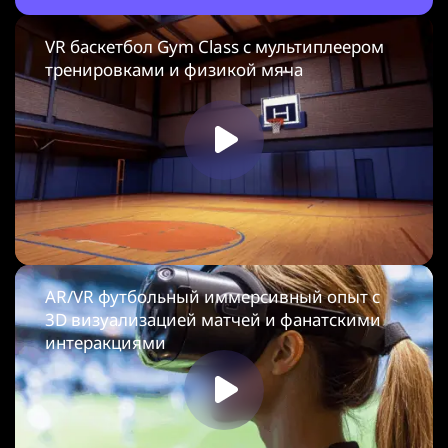
VR баскетбол Gym Class с мультиплеером
тренировками и физикой мяча
AR/VR футбольный иммерсивный опыт с
3D визуализацией матчей и фанатскими
интеракциями