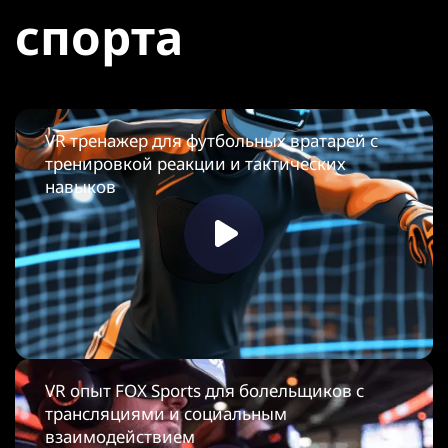
спорта
VR тренажер для футбольных вратарей с
тренировкой реакции и тактических
навыков
VR опыт FOX Sports для болельщиков с
трансляциями и социальным
взаимодействием