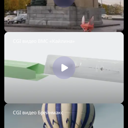
CGI видео ВМС «Кайлина»
CGI видео Брейнмакс